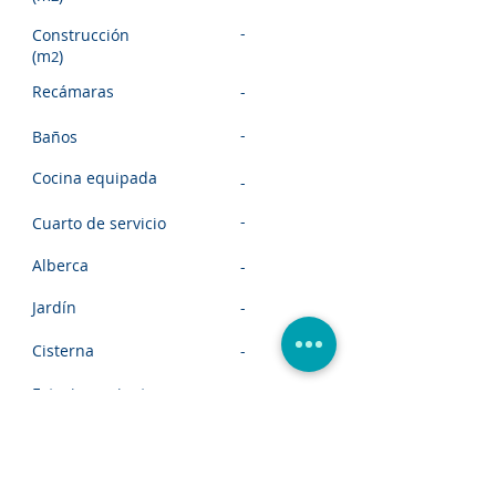
-
Construcción
(m
)
2
Recámaras
-
-
Baños
Cocina equipada
-
-
Cuarto de servicio
Alberca
-
Jardín
-
Cisterna
-
Estacionamiento
-
Seguridad
-
VER MAS