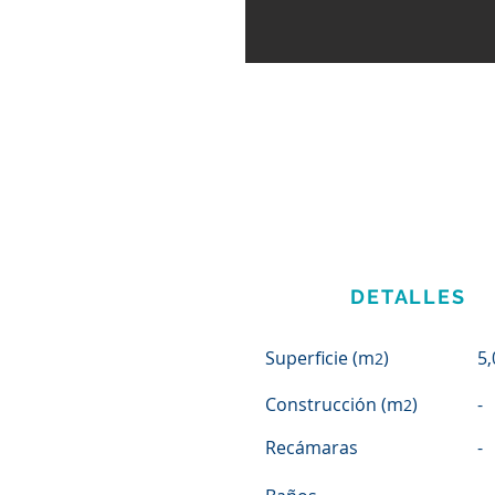
DETALLES
Superficie (m
)
5,
2
Construcción (m
)
-
2
Recámaras
-
-