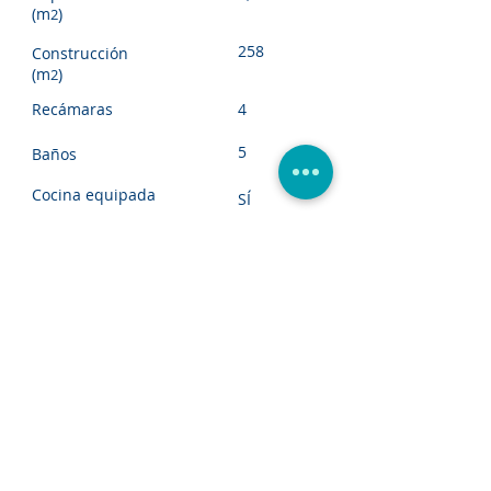
(m
)
2
258
Construcción
(m
)
2
Recámaras
4
5
Baños
Cocina equipada
SÍ
SÍ
Cuarto de servicio
Alberca
SÍ
Jardín
SÍ
Cisterna
SÍ
Estacionamiento
SÍ
Seguridad
SÍ