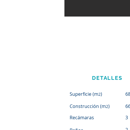
DETALLES
Superficie (m
)
6
2
Construcción (m
)
6
2
Recámaras
3
2