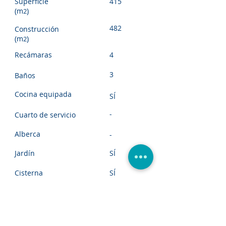
Superficie
415
(m
)
2
482
Construcción
(m
)
2
Recámaras
4
3
Baños
Cocina equipada
SÍ
-
Cuarto de servicio
Alberca
-
Jardín
SÍ
Cisterna
SÍ
Estacionamiento
3
Seguridad
SÍ