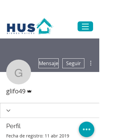
Más acciones
Mensaje
Seguir
glifo49
Administrador
glifo49
Perfil
Fecha de registro: 11 abr 2019